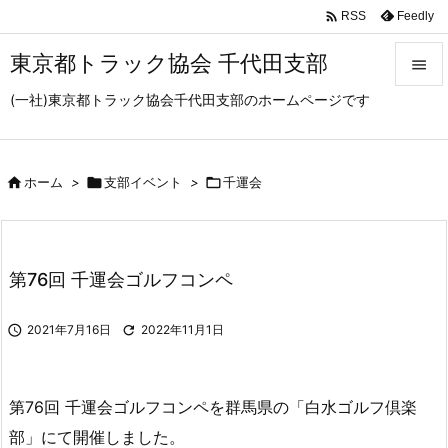

Feedly
RSS
東京都トラック協会 千代田支部

(一社)東京都トラック協会千代田支部のホームページです

メニュ

サイド

ホーム
>

支部イベント
>

千運会

前へ

第76回 千運会ゴルフコンペ
次へ


2021年7月16日

2022年11月1日
検索
第76回 千運会ゴルフコンペを群馬県の「白水ゴルフ倶楽
部」にて開催しました。