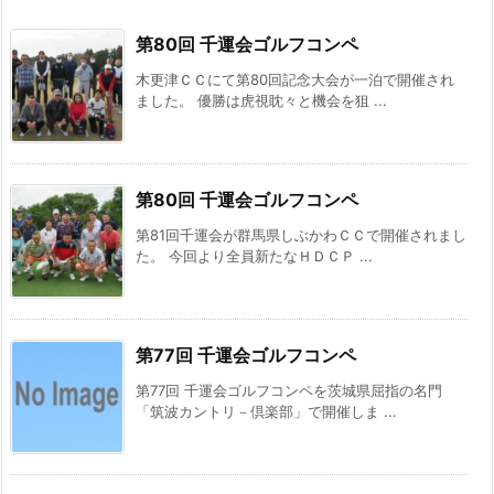
第80回 千運会ゴルフコンペ
木更津ＣＣにて第80回記念大会が一泊で開催され
ました。 優勝は虎視眈々と機会を狙 ...
第80回 千運会ゴルフコンペ
第81回千運会が群馬県しぶかわＣＣで開催されまし
た。 今回より全員新たなＨＤＣＰ ...
第77回 千運会ゴルフコンペ
第77回 千運会ゴルフコンペを茨城県屈指の名門
「筑波カントリ－倶楽部」で開催しま ...