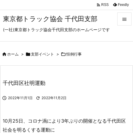

Feedly
RSS
東京都トラック協会 千代田支部

(一社)東京都トラック協会千代田支部のホームページです

メニュ

サイド

ホーム
>

支部イベント
>

恒例行事

前へ

千代田区社明運動
次へ


2022年11月1日

2022年11月2日
検索
10月25日、コロナ渦により3年ぶりの開催となる千代田区
社会を明るくする運動に