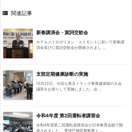

関連記事
新春講演会・賀詞交歓会
ホテルメトロポリタン・エドモントに於いて新春講
演会並びに賀詞交歓会が開催されまし ...
支部定期健康診断の実施
10月22日、今回も東京トラック事業健保様の大会
議室をお借りして実施しました。会 ...
令和4年度 第2回運転者講習会
令和4年度第二回運転者講習会が日本教育会館で開
催されました。 警視庁神田警察署よ ...