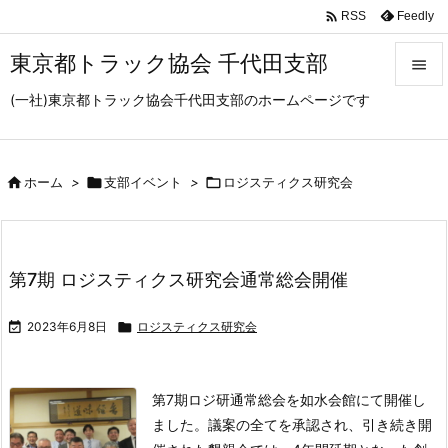

Feedly
RSS
東京都トラック協会 千代田支部

(一社)東京都トラック協会千代田支部のホームページです

メニュ

サイド

ホーム
>

支部イベント
>

ロジスティクス研究会

前へ

第7期 ロジスティクス研究会通常総会開催
次へ


2023年6月8日

ロジスティクス研究会
検索
第7期ロジ研通常総会を如水会館にて開催し
ました。
議案の全てを承認され、引き続き開