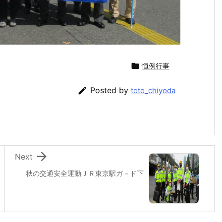

恒例行事

Posted by
toto_chiyoda

Next
秋の交通安全運動ＪＲ東京駅ガ－ド下