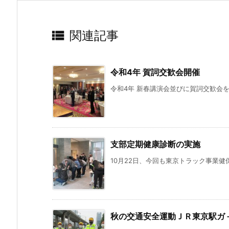

関連記事
令和4年 賀詞交歓会開催
令和4年 新春講演会並びに賀詞交歓会を
支部定期健康診断の実施
10月22日、今回も東京トラック事業健
秋の交通安全運動ＪＲ東京駅ガ