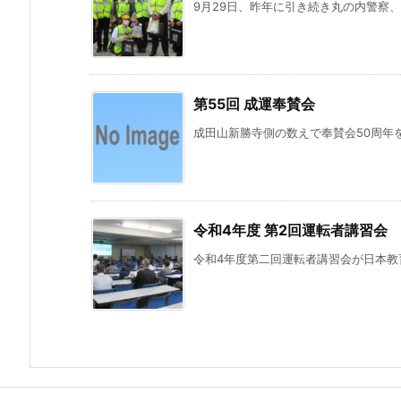
9月29日、昨年に引き続き丸の内警察、
第55回 成運奉賛会
成田山新勝寺側の数えで奉賛会50周年を
令和4年度 第2回運転者講習会
令和4年度第二回運転者講習会が日本教育