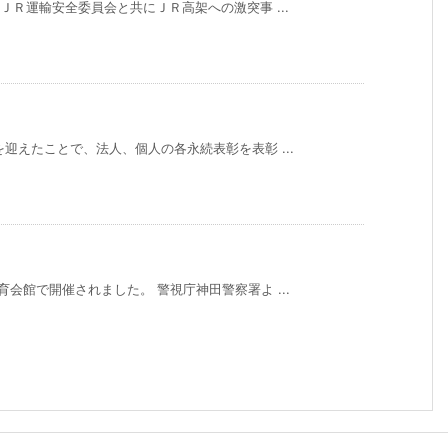
ＪＲ運輸安全委員会と共にＪＲ高架への激突事 ...
迎えたことで、法人、個人の各永続表彰を表彰 ...
会館で開催されました。 警視庁神田警察署よ ...