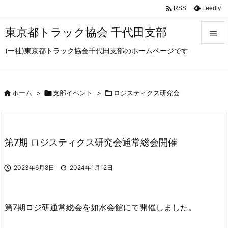

Feedly
RSS
東京都トラック協会 千代田支部

(一社)東京都トラック協会千代田支部のホームページです

メニュ

サイド

ホーム
>

支部イベント
>

ロジスティクス研究会

前へ

第7期 ロジスティクス研究会通常総会開催
次へ


2023年6月8日

2024年1月12日
検索
第7期ロジ研通常総会を如水会館にて開催しました。