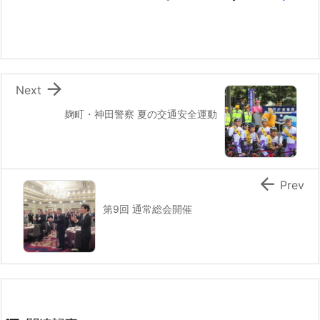

Next
麹町・神田警察 夏の交通安全運動

Prev
第9回 通常総会開催